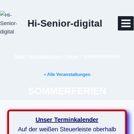
Zum
Inhalt
springen
Hi-Senior-digital
Start
/
Veranstaltungen
/
Ferien
/
SOMMERFERIEN
« Alle Veranstaltungen
SOMMERFERIEN
Unser Terminkalender
Auf der weißen Steuerleiste oberhalb