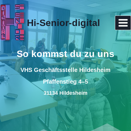
Zum
Inhalt
springen
Hi-Senior-digital
So kommst du zu uns
VHS Geschäftsstelle Hildesheim
Pfaffenstieg 4–5
31134 Hildesheim