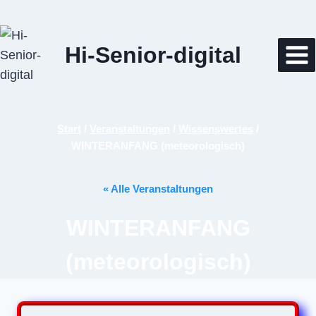
Zum
Inhalt
springen
Hi-Senior-digital
Start
/
Veranstaltungen
/
Wissenswertes
/
WINTERANFANG (meteorologisch)
« Alle Veranstaltungen
WINTERANFANG
(meteorologisch)