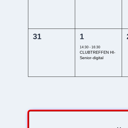
0
1
31
1
Veranstaltungen,
Veranstaltun
14:30
-
16:30
CLUBTREFFEN HI-
Senior-digital