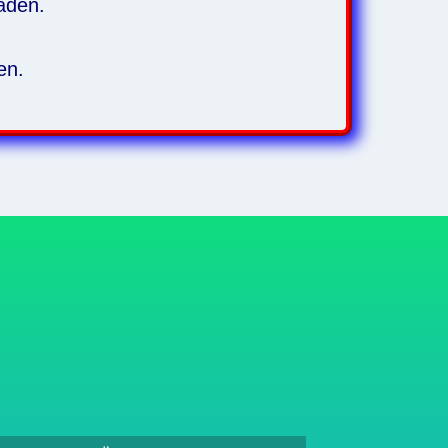
aden.
en.