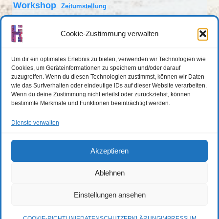
Workshop
Zeitumstellung
Cookie-Zustimmung verwalten
Anstehende Veranstaltungen
Um dir ein optimales Erlebnis zu bieten, verwenden wir Technologien wie
Cookies, um Geräteinformationen zu speichern und/oder darauf
zuzugreifen. Wenn du diesen Technologien zustimmst, können wir Daten
Es sind keine anstehenden Veranstaltungen vorhanden.
wie das Surfverhalten oder eindeutige IDs auf dieser Website verarbeiten.
Hinweis
Wenn du deine Zustimmung nicht erteilst oder zurückziehst, können
bestimmte Merkmale und Funktionen beeinträchtigt werden.
Dienste verwalten
DATENSCHUTZERKLÄRUNG
IMPRESSUM
COOKIE-RICHTLINIE (EU)
Akzeptieren
Ablehnen
Einstellungen ansehen
© 2026 Hi-Senior-digital
COOKIE-RICHTLINIE
DATENSCHUTZERKLÄRUNG
IMPRESSUM