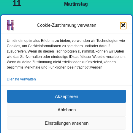
11
Martinstag
Ganztägig
NOV.
11
BEGINN DER NÄRRISCHEN ZEIT
Cookie-Zustimmung verwalten
Ganztägig
NOV.
29
Um dir ein optimales Erlebnis zu bieten, verwenden wir Technologien wie
1. ADVENT
Cookies, um Geräteinformationen zu speichern und/oder darauf
zuzugreifen. Wenn du diesen Technologien zustimmst, können wir Daten
Kalender anzeigen
wie das Surfverhalten oder eindeutige IDs auf dieser Website verarbeiten.
Wenn du deine Zustimmung nicht erteilst oder zurückziehst, können
bestimmte Merkmale und Funktionen beeinträchtigt werden.
Dienste verwalten
DATENSCHUTZERKLÄRUNG
IMPRESSUM
COOKIE-RICHTLINIE (EU)
Akzeptieren
Ablehnen
Einstellungen ansehen
© 2026 Hi-Senior-digital