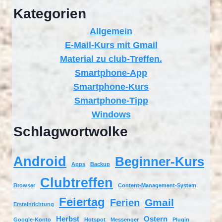
Kategorien
Allgemein
E-Mail-Kurs mit Gmail
Material zu club-Treffen.
Smartphone-App
Smartphone-Kurs
Smartphone-Tipp
Windows
Schlagwortwolke
Android
Beginner-Kurs
Apps
Backup
Clubtreffen
Browser
Content-Management-System
Feiertag
Gmail
Ferien
Ersteinrichtung
Herbst
Ostern
Google-Konto
Hotspot
Messenger
Plugin