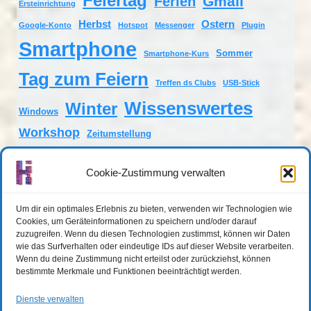
Feiertag
Gmail
Ferien
Ersteinrichtung
Herbst
Ostern
Google-Konto
Hotspot
Messenger
Plugin
Smartphone
Sommer
Smartphone-Kurs
Tag zum Feiern
Treffen ds Clubs
USB-Stick
Wissenswertes
Winter
Windows
Workshop
Zeitumstellung
Cookie-Zustimmung verwalten
Anstehende Veranstaltungen
Um dir ein optimales Erlebnis zu bieten, verwenden wir Technologien wie
Cookies, um Geräteinformationen zu speichern und/oder darauf
zuzugreifen. Wenn du diesen Technologien zustimmst, können wir Daten
Es sind keine anstehenden Veranstaltungen vorhanden.
wie das Surfverhalten oder eindeutige IDs auf dieser Website verarbeiten.
Hinweis
Wenn du deine Zustimmung nicht erteilst oder zurückziehst, können
bestimmte Merkmale und Funktionen beeinträchtigt werden.
Dienste verwalten
DATENSCHUTZERKLÄRUNG
IMPRESSUM