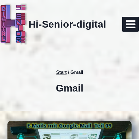
Zum
Inhalt
springen
Hi-Senior-digital
Start
/
Gmail
Gmail