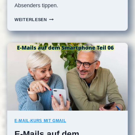
Absenders tippen.
E-
WEITERLESEN
MAILS
AUF
DEM
SMARTPHONE
TEIL
07
E-MAIL-KURS MIT GMAIL
E-Mails auf dem